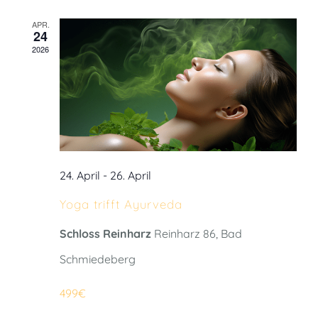
APR.
24
2026
24. April
-
26. April
Yoga trifft Ayurveda
Schloss Reinharz
Reinharz 86, Bad
Schmiedeberg
499€