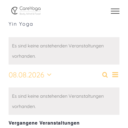
Zum
Inhalt
Yin Yoga
springen
Es sind keine anstehenden Veranstaltungen
vorhanden.
08.08.2026
Vera
Suche
Veransta
Monat
Ansi
Datum
Suche
Kalender
wählen.
Navi
und
Es sind keine anstehenden Veranstaltungen
von
Ansichte
Veranstaltungen
vorhanden.
Navigati
Vergangene Veranstaltungen