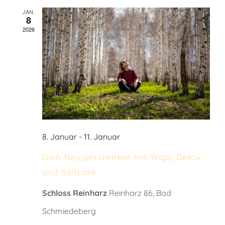
JAN.
8
2026
8. Januar
-
11. Januar
Dein Neujahrsretreat mit Yoga, Detox
und Selfcare
Schloss Reinharz
Reinharz 86, Bad
Schmiedeberg