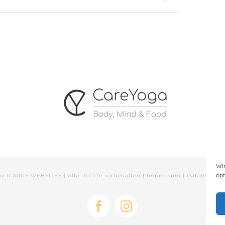
Wi
opt
by
ICARUS WEBSITES
| Alle Rechte vorbehalten |
Impressum
|
Datenschutz
Facebook
Instagram