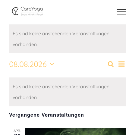
Zum
Inhalt
springen
Es sind keine anstehenden Veranstaltungen
vorhanden.
08.08.2026
Vera
Suche
Veransta
Monat
Ansi
Datum
Suche
Kalender
wählen.
Navi
und
Es sind keine anstehenden Veranstaltungen
von
Ansichte
Veranstaltungen
vorhanden.
Navigati
Vergangene Veranstaltungen
APR.