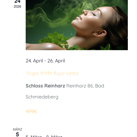
24
2026
24. April
-
26. April
Yoga trifft Ayurveda
Schloss Reinharz
Reinharz 86, Bad
Schmiedeberg
499€
MÄRZ
5