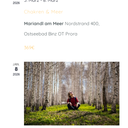
5. März
-
8. März
2026
Chakren & Meer
Mariandl am Meer
Nordstrand 400,
Ostseebad Binz OT Prora
369€
JAN.
8
2026