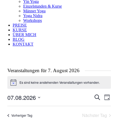
Yin Yoga
Einzelstunden & Kurse
Männer Yoga
Yoga Nidra
Workshops
PREISE
KURSE
ÜBER MICH
BLOG
KONTAKT
Veranstaltungen für 7. August 2026
Es sind keine anstehenden Veranstaltungen vorhanden.
Hinweis
07.08.2026
Veranstal
Veran
Suche
Tag
Ansic
Suche
Datum
Navig
wählen.
und
Nächster Tag
Vorheriger Tag