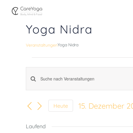
Zum
Inhalt
Yoga Nidra
springen
Yoga Nidra
Veranstaltungen
Veranstaltungen
für
Veranstaltungen
Bitte
15.
Schlüsselwort
Suche
15. Dezember 2
eingeben.
Heute
Dezember
Datum
und
Suche
wählen.
2024
Laufend
nach
Ansichten,