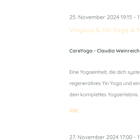
Veranstaltungen
Navigation
Schlüsselwort.
25. November 2024 19:15
-
Vinyasa & Yin Yoga & 
CareYoga - Claudia Weinreic
Eine Yogaeinheit, die dich sys
regeneratives Yin Yoga und ein
dein komplettes Yogaerlebnis.
99€
27. November 2024 17:00
-